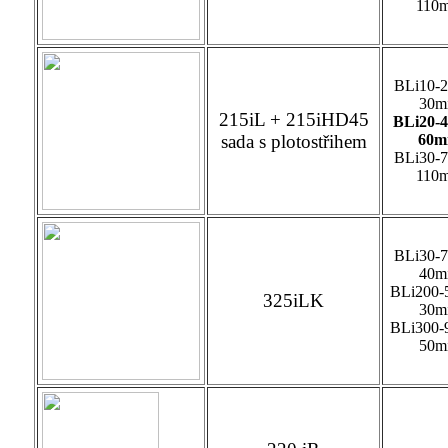
110m
BLi10-2
30m
215iL + 215iHD45
BLi20-4
sada s plotostřihem
60m
BLi30-7
110m
BLi30-7
40m
BLi200-
325iLK
30m
BLi300-
50m