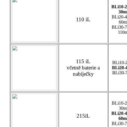
BLi10-2
30m
BLi20-4
110 iL
60m
BLi30-7
110m
115 iL
BLi10-
včetně baterie a
BLi20-
BLi30-
nabíječky
BLi10-2
30m
BLi20-4
215iL
60m
BLi30-7