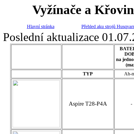
Vyžínače a Křovi
Hlavní stránka
Přehled aku strojů Husqvar
Poslední aktualizace 01.07
BATE
DO
na jedno
(ma
TYP
Ah-m
Aspire T28-P4A
-