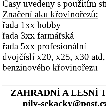
Časy uvedeny s použitím st
Značení aku křovinořezů:
řada 1xx hobby
řada 3xx farmářská
řada 5xx profesionální
dvojčíslí x20, x25, x30 atd
benzinového křovinořezu
ZAHRADNÍ A LESNÍ 
pily-sekacky@post.c